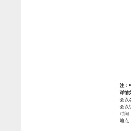
注：
详情
会议名称
会议编
时间：2
地点：R