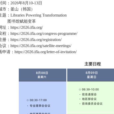
间：2026年8月10-13日
城市：釜山（韩国）
：Libraries Powering Transformation
书馆赋能变革
https://2026.ifla.org/
https://2026.ifla.org/congress-programme/
https://2026.ifla.org/registration/
https://2026.ifla.org/satellite-meetings/
：https://2026.ifla.org/letter-of-invitation/
主要日程