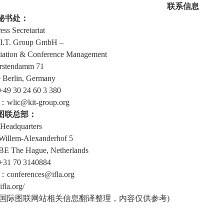
联系信息
秘书处：
ss Secretariat
.I.T. Group GmbH –
iation & Conference Management
rstendamm 71
 Berlin, Germany
49 30 24 60 3 380
：wlic@kit-group.org
图联总部：
Headquarters
 Willem-Alexanderhof 5
BE The Hague, Netherlands
+31 70 3140884
：conferences@ifla.org
fla.org/
据国际图联网站相关信息翻译整理，内容仅供参考)