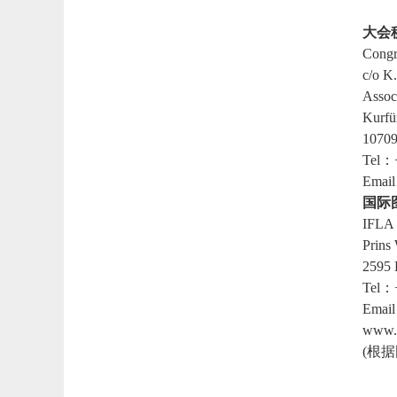
大会
Congre
c/o K
Assoc
Kurfü
10709
Tel：+
Email
国际
IFLA 
Prins
2595 
Tel：
Email
www.i
(根