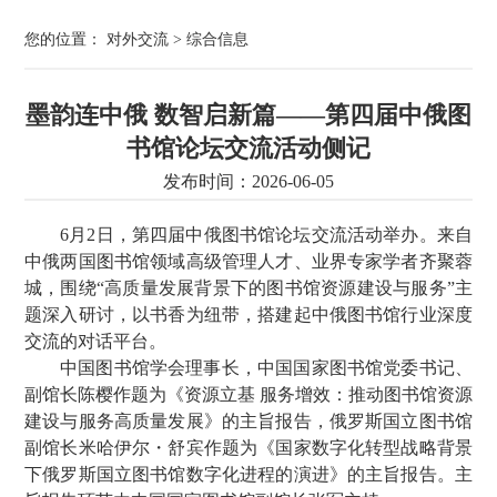
您的位置：
对外交流
>
综合信息
墨韵连中俄 数智启新篇——第四届中俄图
书馆论坛交流活动侧记
发布时间：2026-06-05
6月2日，第四届中俄图书馆论坛交流活动举办。来自
中俄两国图书馆领域高级管理人才、业界专家学者齐聚蓉
城，围绕“高质量发展背景下的图书馆资源建设与服务”主
题深入研讨，以书香为纽带，搭建起中俄图书馆行业深度
交流的对话平台。
中国图书馆学会理事长，中国国家图书馆党委书记、
副馆长陈樱作题为《资源立基 服务增效：推动图书馆资源
建设与服务高质量发展》的主旨报告，俄罗斯国立图书馆
副馆长米哈伊尔・舒宾作题为《国家数字化转型战略背景
下俄罗斯国立图书馆数字化进程的演进》的主旨报告。主