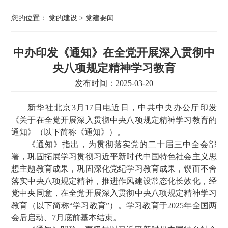
您的位置：
党的建设
>
党建要闻
中办印发《通知》在全党开展深入贯彻中
央八项规定精神学习教育
发布时间：2025-03-20
新华社北京3月17日电近日，中共中央办公厅印发
《关于在全党开展深入贯彻中央八项规定精神学习教育的
通知》（以下简称《通知》）。
《通知》指出，为贯彻落实党的二十届三中全会部
署，巩固拓展学习贯彻习近平新时代中国特色社会主义思
想主题教育成果，巩固深化党纪学习教育成果，锲而不舍
落实中央八项规定精神，推进作风建设常态化长效化，经
党中央同意，在全党开展深入贯彻中央八项规定精神学习
教育（以下简称“学习教育”）。学习教育于2025年全国两
会后启动、7月底前基本结束。