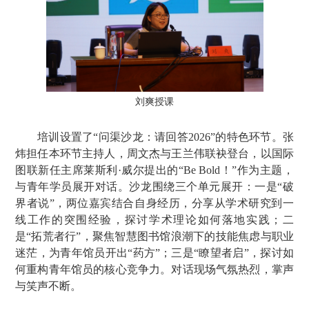
刘爽授课
培训设置了“问渠沙龙：请回答2026”的特色环节。张
炜担任本环节主持人，周文杰与王兰伟联袂登台，以国际
图联新任主席莱斯利·威尔提出的“Be Bold！”作为主题，
与青年学员展开对话。沙龙围绕三个单元展开：一是“破
界者说”，两位嘉宾结合自身经历，分享从学术研究到一
线工作的突围经验，探讨学术理论如何落地实践；二
是“拓荒者行”，聚焦智慧图书馆浪潮下的技能焦虑与职业
迷茫，为青年馆员开出“药方”；三是“瞭望者启”，探讨如
何重构青年馆员的核心竞争力。对话现场气氛热烈，掌声
与笑声不断。