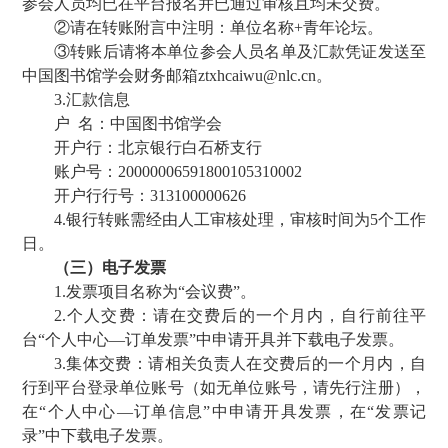
参会人员均已在平台报名并已通过审核且均未交费。
②请在转账附言中注明：单位名称+青年论坛。
③转账后请将本单位参会人员名单及汇款凭证发送至
中国图书馆学会财务邮箱ztxhcaiwu@nlc.cn。
3.汇款信息
户 名：中国图书馆学会
开户行：北京银行白石桥支行
账户号：20000006591800105310002
开户行行号：313100000626
4.银行转账需经由人工审核处理，审核时间为5个工作
日。
（三）电子发票
1.发票项目名称为“会议费”。
2.个人交费：请在交费后的一个月内，自行前往平
台“个人中心—订单发票”中申请开具并下载电子发票。
3.集体交费：请相关负责人在交费后的一个月内，自
行到平台登录单位账号（如无单位账号，请先行注册），
在“个人中心—订单信息”中申请开具发票，在“发票记
录”中下载电子发票。