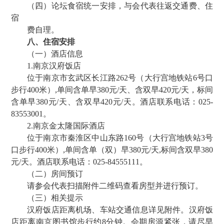
（四）论坛食宿统一安排，与会代表往返交通费、住
宿
费自理。
八、住宿安排
（一）酒店信息
1.南京汉府饭店
位于南京市玄武区长江路262号（大行宫地铁站6号口
步行400米）,单间含单早380元/天、含双早420元/天，标间
含单早380元/天、含双早420元/天。酒店联系电话：025-
83553001。
2.南京金太隆国际酒店
位于南京市秦淮区中山东路160号（大行宫地铁站3号
口步行400米）,单间含单（双）早380元/天,标间含双早380
元/天。酒店联系电话：025-84555111。
（二）房间预订
请参会代表扫描附件二维码查看房型并进行预订。
（三）相关提示
汉府饭店距离机场、车站交通信息详见附件。汉府饭
店距离南京图书馆步行约8分钟。会期房源紧张，请尽早