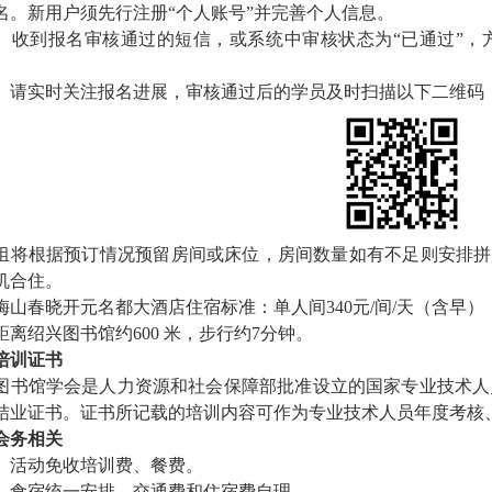
名。新用户须先行注册“个人账号”并完善个人信息。
）收到报名审核通过的短信，或系统中审核状态为“已通过”，方
）请实时关注报名进展，审核通过后的学员及时扫描以下二维码
组将根据预订情况预留房间或床位，房间数量如有不足则安排拼
机合住。
梅山春晓开元名都大酒店住宿标准：单人间340元/间/天（含早），标
距离绍兴图书馆约600 米，步行约7分钟。
培训证书
图书馆学会是人力资源和社会保障部批准设立的国家专业技术人
结业证书。证书所记载的培训内容可作为专业技术人员年度考核
会务相关
）活动免收培训费、餐费。
）食宿统一安排，交通费和住宿费自理。