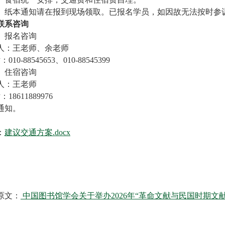
）纸本通知请在报到现场领取。已报名学员，如因故无法按时参训，请务
联系咨询
）报名咨询
人：王老师、余老师
010-88545653、010-88545399
）住宿咨询
人：王老师
18611889976
通知。
：
建议交通方案.docx
原文：
中国图书馆学会关于举办2026年“革命文献与民国时期文献