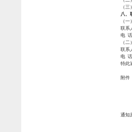
（三
八、
（一
联系
电 话：
（二
联系
电 话：
特此
附件
通知