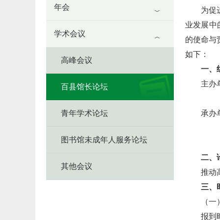
年会
为促
业发展中
学术会议
的使命与
如下：
高峰会议
一、
主办
百县馆长论坛
陕
青年学术论坛
承办
陕
图书馆未成年人服务论坛
陕
二、
其他会议
推动
三、
（一
报到