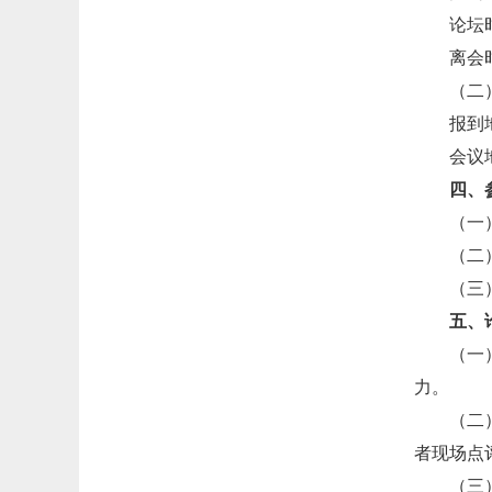
论坛
离会
（二
报到
会议
四、
（一
（二
（三
五、
（一
力。
（二
者现场点
（三