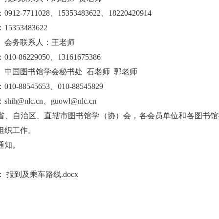
912-7711028、15353483622、18220420914
5353483622
）会务联系人：王老师
10-86229050、13161675386
）中国图书馆学会秘书处 石老师 郭老师
10-88545653、010-88545829
：
shih@nlc.cn
、guowl@nlc.cn
省、自治区、直辖市图书馆学（协）会，各会员单位和各图书馆
组织工作。
通知。
：
报到及乘车路线.docx