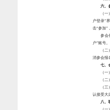
六、
（一
户登录”
击“参加
参会
户”账号。
（二
消参会报
七、
（一
（二
（三
认接受大
八、
（一