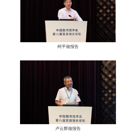
柯平做报告
卢云辉做报告