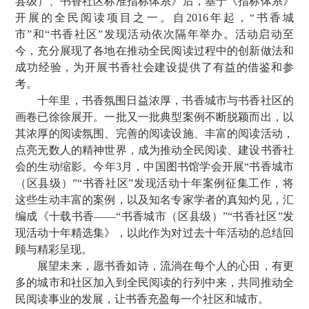
县级）、书香社区标准指标体系》后，基于《指标体系》
开展的全民阅读项目之一。自2016年起，“书香城
市”和“书香社区”发现活动依次隔年举办。活动启动至
今，充分展现了各地在推动全民阅读过程中的创新做法和
成功经验，为开展书香社会建设提供了有益的借鉴和参
考。
十年里，书香氛围日益浓厚，书香城市与书香社区的
画卷已徐徐展开。一批又一批典型案例不断脱颖而出，以
其浓厚的阅读氛围、完善的阅读设施、丰富的阅读活动，
点亮无数人的精神世界，成为推动全民阅读、建设书香社
会的生动缩影。今年3月，中国图书馆学会开展“书香城市
（区县级）”“书香社区”发现活动十年案例征集工作，将
这些生动丰富的案例，以及知名专家学者的真知灼见，汇
编成《十载书香——“书香城市（区县级）”“书香社区”发
现活动十年精选集》，以此作为对过去十年活动的总结回
顾与精彩呈现。
展望未来，愿书香如诗，流淌在每个人的心田，有更
多的城市和社区加入到全民阅读的行列中来，共同推动全
民阅读事业的发展，让书香充盈每一个社区和城市。