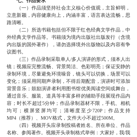
七、作品要求
（一）作品须坚持社会主义核心价值观，主旨鲜明，
立意新颖，内容健康向上，内涵丰富，语言表达流畅，思
路清晰。
（二）所选书籍包括但不限于红色经典文学作品，中
外经典文学作品等。书籍须为境内出版社出版发行（含境
内出版的国外著作），请勿选择境外出版物以及内容有争
议图书。
（三）作品录制采取单人/多人演讲的形式，须本人出
镜；视频应完整流畅、背景简洁、色彩明亮；保证安静的
录制环境，尽量避免环境噪音，镜头可以切换，场景可以
变化；须采用同期声录制，不得后期配音，演讲时可添加
背景音乐；鼓励演讲者利用图书馆优美阅读空间或舞台，
通过音乐、服装、道具等丰富多样的辅助手段展现作品内
容；时长不超过5分钟；作品录制器材不限，手机、相机
均可；横屏竖屏均可；清晰度至少720P；作品支持
MP4（推荐）、MOV格式，文件大小不超过500M。
（四）视频开头应录制投稿者姓名、所在单位、作品
名称、参阅著作。视频开头录制格式举例：大家好，我/我