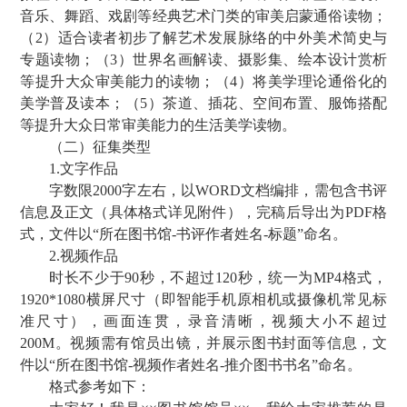
音乐、舞蹈、戏剧等经典艺术门类的审美启蒙通俗读物；
（2）适合读者初步了解艺术发展脉络的中外美术简史与
专题读物；（3）世界名画解读、摄影集、绘本设计赏析
等提升大众审美能力的读物；（4）将美学理论通俗化的
美学普及读本；（5）茶道、插花、空间布置、服饰搭配
等提升大众日常审美能力的生活美学读物。
（二）征集类型
1.文字作品
字数限2000字左右，以WORD文档编排，需包含书评
信息及正文（具体格式详见附件），完稿后导出为PDF格
式，文件以“所在图书馆-书评作者姓名-标题”命名。
2.视频作品
时长不少于90秒，不超过120秒，统一为MP4格式，
1920*1080横屏尺寸（即智能手机原相机或摄像机常见标
准尺寸），画面连贯，录音清晰，视频大小不超过
200M。视频需有馆员出镜，并展示图书封面等信息，文
件以“所在图书馆-视频作者姓名-推介图书书名”命名。
格式参考如下：