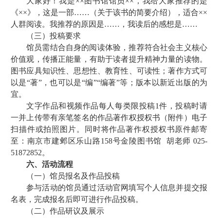
大家好！我是××图书馆馆员××，我给大家推荐的是
《××》，这是一部……（关于该书的简要介绍），适合××
人群阅读。我推荐的原因是……，我读后的感想是……
（三）投稿要求
馆员需结合自身的阅读体验，推荐符合社会主义核心
价值观，传播正能量，有助于读者提升精神力量的读物。
图书应具知识性、思想性、教育性、可读性；著作方式可
以是“著”，也可以是“编”“编著”等；版本以新近出版的为
宜。
文字作品和视频作品每人每类限投稿1件，投稿时请
一并上传带有亲笔签名的作品著作权授权书（附件）电子
扫描件或拍照图片。同时将作品著作权授权书原件邮寄
至：南京市建邺区乐山路158号金陵图书馆 胡老师 025-
51872852。
六、活动流程
（一）馆员报名及作品投稿
参与活动的馆员通过活动官网填写个人信息并提交报
名表，完成报名后即可进行作品投稿。
（二）作品研议及展示